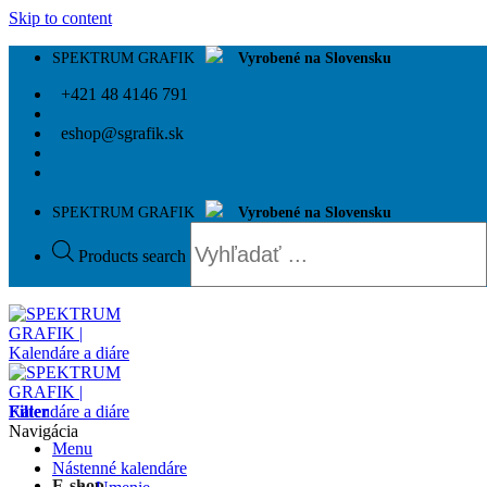
Skip to content
SPEKTRUM GRAFIK
Vyrobené na Slovensku
+421 48 4146 791
eshop@sgrafik.sk
SPEKTRUM GRAFIK
Vyrobené na Slovensku
Products search
Filter
Navigácia
Menu
Nástenné kalendáre
E-shop