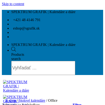
Skip to content
SPEKTRUM GRAFIK | Kalendáre a diáre
+421 48 4146 791
eshop@sgrafik.sk
SPEKTRUM GRAFIK | Kalendáre a diáre
Products
search
E-shop
/
Stolové kalendáre
/
Office
Zobrazuje sa 8 výsledkov
Filter