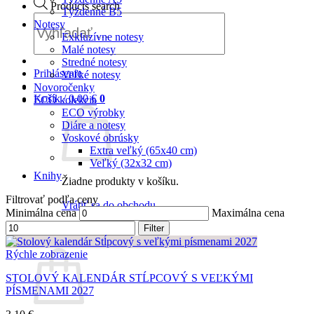
Products search
Týždenné B5
Notesy
Exkluzívne notesy
Malé notesy
Stredné notesy
Prihlásenie
Veľké notesy
Novoročenky
Košík /
0,00
€
0
ECO kolekcia
ECO výrobky
Diáre a notesy
Voskové obrúsky
Extra veľký (65x40 cm)
Veľký (32x32 cm)
Knihy
Žiadne produkty v košíku.
Filtrovať podľa ceny
Vrátiť sa do obchodu
Minimálna cena
Maximálna cena
0
Filter
Košík
Rýchle zobrazenie
STOLOVÝ KALENDÁR STĹPCOVÝ S VEĽKÝMI
PÍSMENAMI 2027