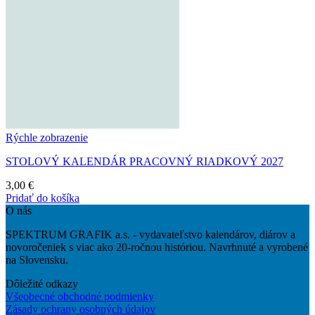
Rýchle zobrazenie
STOLOVÝ KALENDÁR PRACOVNÝ RIADKOVÝ 2027
3,00
€
Pridať do košíka
O nás
SPEKTRUM GRAFIK a.s. - vydavateľstvo kalendárov, diárov a
novoročeniek s viac ako 20-ročnou históriou. Navrhnuté a vyrobené
na Slovensku.
Dôležité odkazy
Všeobecné obchodné podmienky
Zásady ochrany osobných údajov