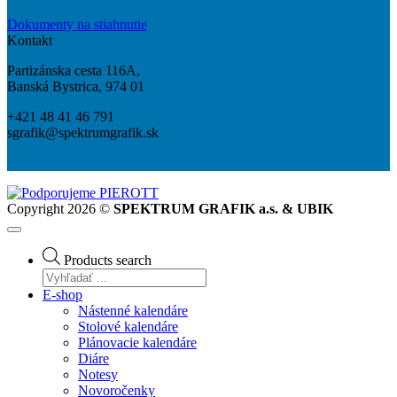
Dokumenty na stiahnutie
Kontakt
Partizánska cesta 116A,
Banská Bystrica, 974 01
+421 48 41 46 791
sgrafik@spektrumgrafik.sk
Copyright 2026 ©
SPEKTRUM GRAFIK a.s. & UBIK
Products search
E-shop
Nástenné kalendáre
Stolové kalendáre
Plánovacie kalendáre
Diáre
Notesy
Novoročenky