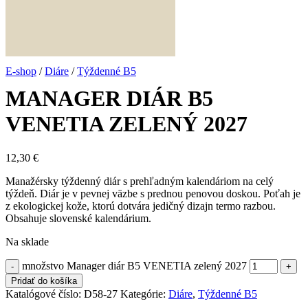
E-shop
/
Diáre
/
Týždenné B5
MANAGER DIÁR B5
VENETIA ZELENÝ 2027
12,30
€
Manažérsky týždenný diár s prehľadným kalendáriom na celý
týždeň. Diár je v pevnej väzbe s prednou penovou doskou. Poťah je
z ekologickej kože, ktorú dotvára jedičný dizajn termo razbou.
Obsahuje slovenské kalendárium.
Na sklade
množstvo Manager diár B5 VENETIA zelený 2027
Pridať do košíka
Katalógové číslo:
D58-27
Kategórie:
Diáre
,
Týždenné B5