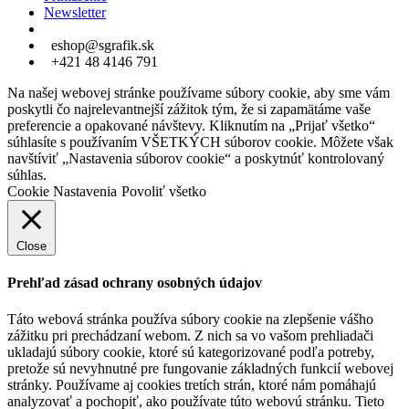
Newsletter
eshop@sgrafik.sk
+421 48 4146 791
Na našej webovej stránke používame súbory cookie, aby sme vám
poskytli čo najrelevantnejší zážitok tým, že si zapamätáme vaše
preferencie a opakované návštevy. Kliknutím na „Prijať všetko“
súhlasíte s používaním VŠETKÝCH súborov cookie. Môžete však
navštíviť „Nastavenia súborov cookie“ a poskytnúť kontrolovaný
súhlas.
Cookie Nastavenia
Povoliť všetko
Close
Prehľad zásad ochrany osobných údajov
Táto webová stránka používa súbory cookie na zlepšenie vášho
zážitku pri prechádzaní webom. Z nich sa vo vašom prehliadači
ukladajú súbory cookie, ktoré sú kategorizované podľa potreby,
pretože sú nevyhnutné pre fungovanie základných funkcií webovej
stránky. Používame aj cookies tretích strán, ktoré nám pomáhajú
analyzovať a pochopiť, ako používate túto webovú stránku. Tieto