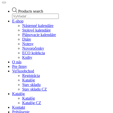
Products search
E-shop
Nástenné kalendáre
Stolové kalendáre
Plánovacie kalendáre
Diáre
Notesy
Novoročenky
ECO kolekcia
Knihy
O nás
Pre firmy
Veľkoobchod
Registrácia
Katalóg
Stav skladu
Stav skladu CZ
Katalóg
Katalóg
Katalóg CZ
Kontakt
Prihlásenie