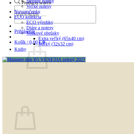
Stredné notesy
Products search
Veľké notesy
Novoročenky
ECO kolekcia
ECO výrobky
Diáre a notesy
Prihlásenie
Voskové obrúsky
Extra veľký (65x40 cm)
Košík /
0,00
€
0
Veľký (32x32 cm)
Knihy
Žiadne produkty v košíku.
Vrátiť sa do obchodu
0
Košík