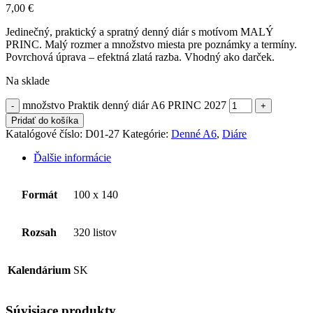
7,00
€
Jedinečný, praktický a spratný denný diár s motívom MALÝ
PRINC. Malý rozmer a množstvo miesta pre poznámky a termíny.
Povrchová úprava – efektná zlatá razba. Vhodný ako darček.
Na sklade
množstvo Praktik denný diár A6 PRINC 2027
Pridať do košíka
Katalógové číslo:
D01-27
Kategórie:
Denné A6
,
Diáre
Ďalšie informácie
Formát
100 x 140
Rozsah
320 listov
Kalendárium
SK
Súvisiace produkty