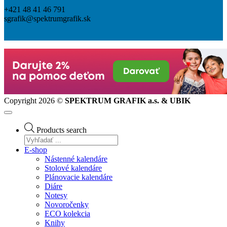
+421 48 41 46 791
sgrafik@spektrumgrafik.sk
Copyright 2026 ©
SPEKTRUM GRAFIK a.s. & UBIK
Products search
E-shop
Nástenné kalendáre
Stolové kalendáre
Plánovacie kalendáre
Diáre
Notesy
Novoročenky
ECO kolekcia
Knihy