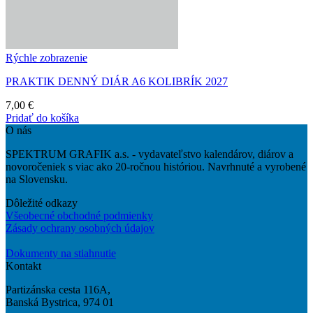
Rýchle zobrazenie
PRAKTIK DENNÝ DIÁR A6 KOLIBRÍK 2027
7,00
€
Pridať do košíka
O nás
SPEKTRUM GRAFIK a.s. - vydavateľstvo kalendárov, diárov a
novoročeniek s viac ako 20-ročnou históriou. Navrhnuté a vyrobené
na Slovensku.
Dôležité odkazy
Všeobecné obchodné podmienky
Zásady ochrany osobných údajov
Dokumenty na stiahnutie
Kontakt
Partizánska cesta 116A,
Banská Bystrica, 974 01