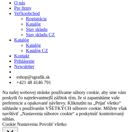
O nás
Pre firmy
Veľkoobchod
Registrácia
Katalóg
Stav skladu
Stav skladu CZ
Katalóg
Katalóg
Katalóg CZ
Kontakt
Prihlásenie
Newsletter
eshop@sgrafik.sk
+421 48 4146 791
Na našej webovej stránke používame súbory cookie, aby sme vám
poskytli čo najrelevantnejší zážitok tým, že si zapamätáme vaše
preferencie a opakované návštevy. Kliknutím na „Prijať všetko“
súhlasíte s používaním VŠETKÝCH súborov cookie. Môžete však
navštíviť „Nastavenia súborov cookie“ a poskytnúť kontrolovaný
súhlas.
Cookie Nastavenia
Povoliť všetko