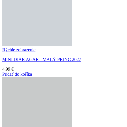
Rýchle zobrazenie
MINI DIÁR A6 ART MALÝ PRINC 2027
4,99
€
Pridať do košíka