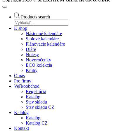
Products search
E-shop
Nástenné kalendáre
Stolové kalendáre
Plánovacie kalendáre
Diáre
Notesy
Novoročenky
ECO kolekcia
Knihy
O nás
Pre firmy
Veľkoobchod
Registrácia
Katalóg
Stav skladu
Stav skladu CZ
Katalóg
Katalóg
Katalóg CZ
Kontakt