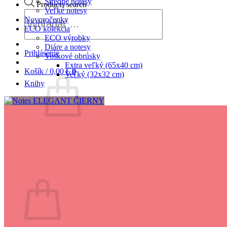
Stredné notesy
Products search
Veľké notesy
Novoročenky
ECO kolekcia
ECO výrobky
Diáre a notesy
Prihlásenie
Voskové obrúsky
Extra veľký (65x40 cm)
Košík /
0,00
€
0
Veľký (32x32 cm)
Knihy
Žiadne produkty v košíku.
Vrátiť sa do obchodu
0
Košík