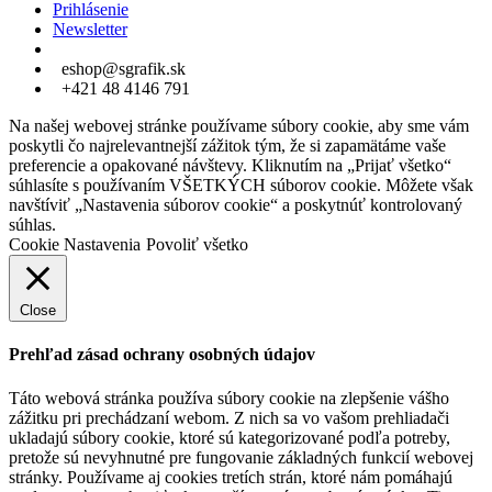
Prihlásenie
Newsletter
eshop@sgrafik.sk
+421 48 4146 791
Na našej webovej stránke používame súbory cookie, aby sme vám
poskytli čo najrelevantnejší zážitok tým, že si zapamätáme vaše
preferencie a opakované návštevy. Kliknutím na „Prijať všetko“
súhlasíte s používaním VŠETKÝCH súborov cookie. Môžete však
navštíviť „Nastavenia súborov cookie“ a poskytnúť kontrolovaný
súhlas.
Cookie Nastavenia
Povoliť všetko
Close
Prehľad zásad ochrany osobných údajov
Táto webová stránka používa súbory cookie na zlepšenie vášho
zážitku pri prechádzaní webom. Z nich sa vo vašom prehliadači
ukladajú súbory cookie, ktoré sú kategorizované podľa potreby,
pretože sú nevyhnutné pre fungovanie základných funkcií webovej
stránky. Používame aj cookies tretích strán, ktoré nám pomáhajú