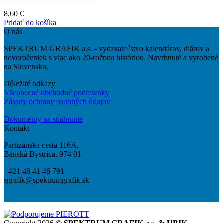
8,60
€
Pridať do košíka
O nás
SPEKTRUM GRAFIK a.s. - vydavateľstvo kalendárov, diárov a
novoročeniek s viac ako 20-ročnou históriou. Navrhnuté a vyrobené
na Slovensku.
Dôležité odkazy
Všeobecné obchodné podmienky
Zásady ochrany osobných údajov
Dokumenty na stiahnutie
Kontakt
Partizánska cesta 116A,
Banská Bystrica, 974 01
+421 48 41 46 791
sgrafik@spektrumgrafik.sk
Copyright 2026 ©
SPEKTRUM GRAFIK a.s. & UBIK