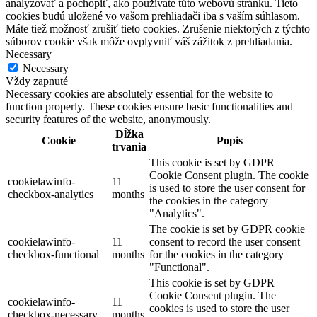
analyzovať a pochopiť, ako používate túto webovú stránku. Tieto
cookies budú uložené vo vašom prehliadači iba s vaším súhlasom.
Máte tiež možnosť zrušiť tieto cookies. Zrušenie niektorých z týchto
súborov cookie však môže ovplyvniť váš zážitok z prehliadania.
Necessary
Necessary
Vždy zapnuté
Necessary cookies are absolutely essential for the website to
function properly. These cookies ensure basic functionalities and
security features of the website, anonymously.
Dĺžka
Cookie
Popis
trvania
This cookie is set by GDPR
Cookie Consent plugin. The cookie
cookielawinfo-
11
is used to store the user consent for
checkbox-analytics
months
the cookies in the category
"Analytics".
The cookie is set by GDPR cookie
cookielawinfo-
11
consent to record the user consent
checkbox-functional
months
for the cookies in the category
"Functional".
This cookie is set by GDPR
Cookie Consent plugin. The
cookielawinfo-
11
cookies is used to store the user
checkbox-necessary
months