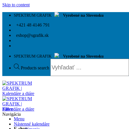
Skip to content
SPEKTRUM GRAFIK
Vyrobené na Slovensku
+421 48 4146 791
eshop@sgrafik.sk
SPEKTRUM GRAFIK
Vyrobené na Slovensku
Products search
Filter
Navigácia
Menu
Nástenné kalendáre
E-shop