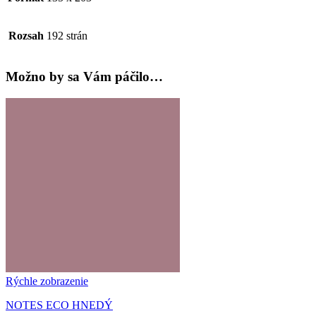
Rozsah
192 strán
Možno by sa Vám páčilo…
Rýchle zobrazenie
NOTES ECO HNEDÝ