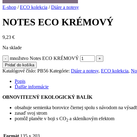
E-shop
/
ECO kolekcia
/
Diáre a notesy
NOTES ECO KRÉMOVÝ
9,23
€
Na sklade
množstvo Notes ECO KRÉMOVÝ
Pridať do košíka
Katalógové číslo:
PB56
Kategórie:
Diáre a notesy
,
ECO kolekcia
,
No
Popis
Ďalšie informácie
OBNOVITEĽNÝ EKOLOGICKÝ BALÍK
obsahuje semienka borovice čiernej spolu s návodom na výsad
zasaď svoj strom
pomôž planéte v boji s CO
a skleníkovým efektom
2
Formát
135 x 203