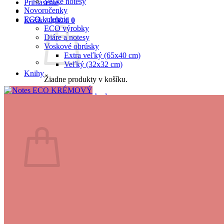
Veľké notesy
Prihlásenie
Novoročenky
ECO kolekcia
Košík /
0,00
€
0
ECO výrobky
Diáre a notesy
Voskové obrúsky
Extra veľký (65x40 cm)
Veľký (32x32 cm)
Knihy
Žiadne produkty v košíku.
Vrátiť sa do obchodu
0
Košík
Žiadne produkty v košíku.
Vrátiť sa do obchodu