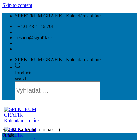
Skip to content
SPEKTRUM GRAFIK | Kalendáre a diáre
+421 48 4146 791
eshop@sgrafik.sk
SPEKTRUM GRAFIK | Kalendáre a diáre
Products
search
Stránku sa nepodarilo nájsť :(
O nás