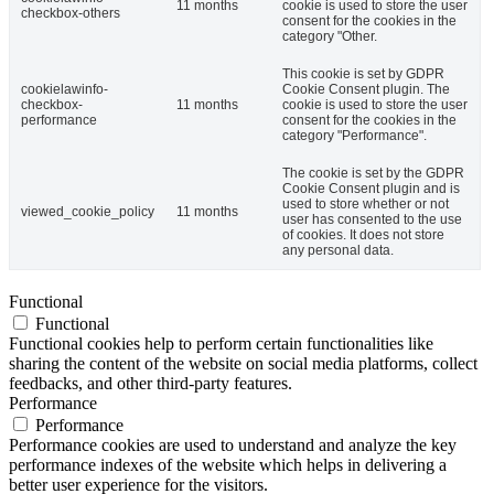
11 months
cookie is used to store the user
checkbox-others
consent for the cookies in the
category "Other.
This cookie is set by GDPR
cookielawinfo-
Cookie Consent plugin. The
checkbox-
11 months
cookie is used to store the user
performance
consent for the cookies in the
category "Performance".
The cookie is set by the GDPR
Cookie Consent plugin and is
used to store whether or not
viewed_cookie_policy
11 months
user has consented to the use
of cookies. It does not store
any personal data.
Functional
Functional
Functional cookies help to perform certain functionalities like
sharing the content of the website on social media platforms, collect
feedbacks, and other third-party features.
Performance
Performance
Performance cookies are used to understand and analyze the key
performance indexes of the website which helps in delivering a
better user experience for the visitors.