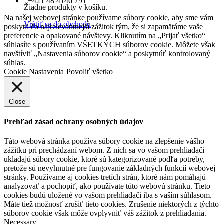
+421 48 4146 791
Žiadne produkty v košíku.
Na našej webovej stránke používame súbory cookie, aby sme vám
Vrátiť sa do obchodu
poskytli čo najrelevantnejší zážitok tým, že si zapamätáme vaše
preferencie a opakované návštevy. Kliknutím na „Prijať všetko“
súhlasíte s používaním VŠETKÝCH súborov cookie. Môžete však
navštíviť „Nastavenia súborov cookie“ a poskytnúť kontrolovaný
súhlas.
Cookie Nastavenia
Povoliť všetko
Close
Prehľad zásad ochrany osobných údajov
Táto webová stránka používa súbory cookie na zlepšenie vášho
zážitku pri prechádzaní webom. Z nich sa vo vašom prehliadači
ukladajú súbory cookie, ktoré sú kategorizované podľa potreby,
pretože sú nevyhnutné pre fungovanie základných funkcií webovej
stránky. Používame aj cookies tretích strán, ktoré nám pomáhajú
analyzovať a pochopiť, ako používate túto webovú stránku. Tieto
cookies budú uložené vo vašom prehliadači iba s vaším súhlasom.
Máte tiež možnosť zrušiť tieto cookies. Zrušenie niektorých z týchto
súborov cookie však môže ovplyvniť váš zážitok z prehliadania.
Necessary