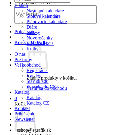
Products search
E-shop
Nástenné kalendáre
Stolové kalendáre
Plánovacie kalendáre
Diáre
Prihlásenie
Notesy
Novoročenky
Košík /
0,00
€
0
ECO kolekcia
Knihy
O nás
Pre firmy
Veľkoobchod
Registrácia
Katalóg
Žiadne produkty v košíku.
Stav skladu
Stav skladu CZ
Vrátiť sa do obchodu
Katalóg
Katalóg
0
Katalóg CZ
Košík
Kontakt
Prihlásenie
Newsletter
eshop@sgrafik.sk