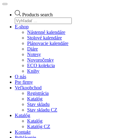
Products search
E-shop
Nástenné kalendáre
Stolové kalendáre
Plánovacie kalendáre
Diáre
Notesy
Novoročenky
ECO kolekcia
Knihy
O nás
Pre firmy
Veľkoobchod
Registrácia
Katalóg
Stav skladu
Stav skladu CZ
Katalóg
Katalóg
Katalóg CZ
Kontakt
Prihlásenie