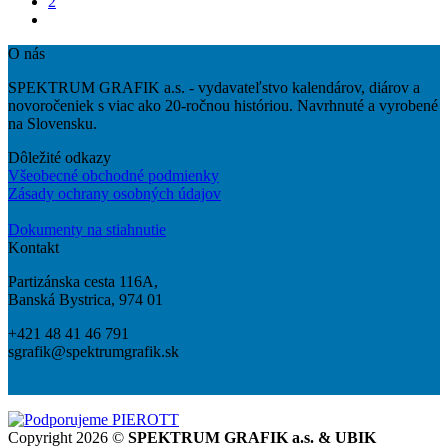
2
O nás
SPEKTRUM GRAFIK a.s. - vydavateľstvo kalendárov, diárov a
novoročeniek s viac ako 20-ročnou históriou. Navrhnuté a vyrobené
na Slovensku.
Dôležité odkazy
Všeobecné obchodné podmienky
Zásady ochrany osobných údajov
Dokumenty na stiahnutie
Kontakt
Partizánska cesta 116A,
Banská Bystrica, 974 01
+421 48 41 46 791
sgrafik@spektrumgrafik.sk
Copyright 2026 ©
SPEKTRUM GRAFIK a.s. & UBIK