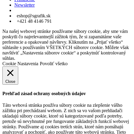
Newsletter
eshop@sgrafik.sk
+421 48 4146 791
Na našej webovej stránke používame súbory cookie, aby sme vám
poskytli čo najrelevantnejší zážitok tým, že si zapamätáme vaše
preferencie a opakované návštevy. Kliknutím na „Prijať všetko“
súhlasíte s používaním VŠETKÝCH súborov cookie. Môžete však
navštíviť „Nastavenia súborov cookie“ a poskytnúť kontrolovaný
súhlas.
Cookie Nastavenia
Povoliť všetko
Close
Prehľad zásad ochrany osobných údajov
Táto webová stránka používa súbory cookie na zlepšenie vášho
zážitku pri prechádzaní webom. Z nich sa vo vašom prehliadači
ukladajú súbory cookie, ktoré sú kategorizované podľa potreby,
pretože sú nevyhnutné pre fungovanie základných funkcií webovej
stránky. Používame aj cookies tretích strán, ktoré nám pomáhajú
analyzovať a pochopiť, ako používate túto webovú stránku. Tieto