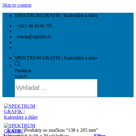
Skip to content
SPEKTRUM GRAFIK | Kalendáre a diáre
+421 48 4146 791
eshop@sgrafik.sk
SPEKTRUM GRAFIK | Kalendáre a diáre
Products
search
E-shop
/
Produkty so značkou “138 x 205 mm”
Zobrazených 1–16 z 29 výsledkov
Filter