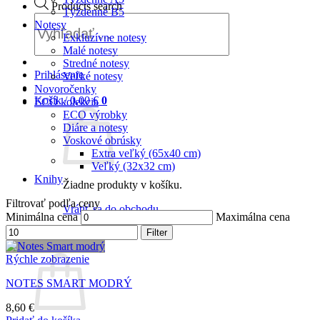
Products search
Týždenné B5
Notesy
Exkluzívne notesy
Malé notesy
Stredné notesy
Prihlásenie
Veľké notesy
Novoročenky
Košík /
0,00
€
0
ECO kolekcia
ECO výrobky
Diáre a notesy
Voskové obrúsky
Extra veľký (65x40 cm)
Veľký (32x32 cm)
Knihy
Žiadne produkty v košíku.
Filtrovať podľa ceny
Vrátiť sa do obchodu
Minimálna cena
Maximálna cena
0
Filter
Košík
Rýchle zobrazenie
NOTES SMART MODRÝ
8,60
€