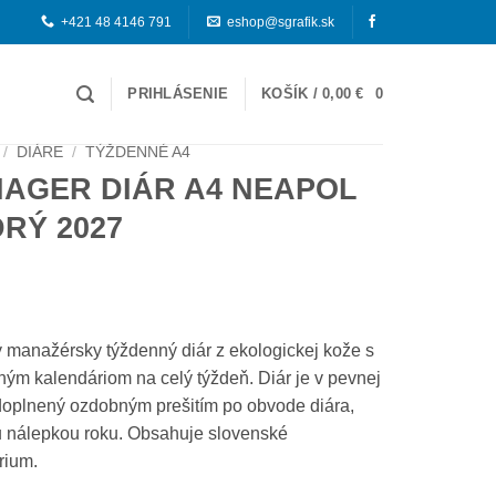
+421 48 4146 791
eshop@sgrafik.sk
PRIHLÁSENIE
KOŠÍK /
0,00
€
0
/
DIÁRE
/
TÝŽDENNÉ A4
AGER DIÁR A4 NEAPOL
RÝ 2027
 manažérsky týždenný diár z ekologickej kože s
ým kalendáriom na celý týždeň. Diár je v pevnej
doplnený ozdobným prešitím po obvode diára,
 nálepkou roku. Obsahuje slovenské
rium.