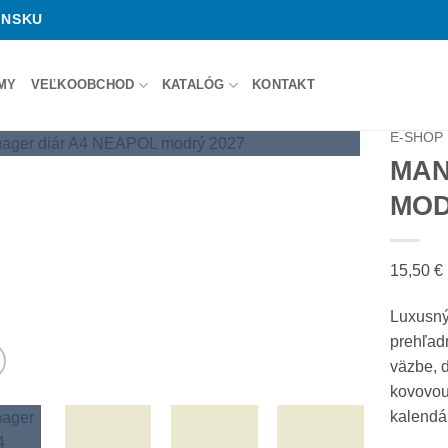
ENSKU
RMY
VEĽKOOBCHOD
KATALÓG
KONTAKT
E-SHOP
MAN
MOD
15,50
€
Luxusný
prehľadn
väzbe, 
kovovou
kalendá