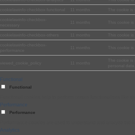
cookielawinfo-checkbox-functional
11 months
The cookie is 
cookielawinfo-checkbox-
11 months
This cookie is
necessary
cookielawinfo-checkbox-others
11 months
This cookie is
cookielawinfo-checkbox-
11 months
This cookie is
performance
The cookie is 
viewed_cookie_policy
11 months
personal data
Functional
Functional
Functional cookies help to perform certain functionalities like s
Performance
Performance
Performance cookies are used to understand and analyze the key 
Analytics