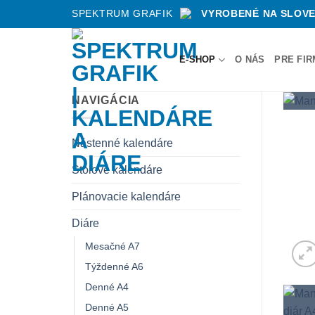
Skip
SPEKTRUM GRAFIK
VYROBENÉ NA SLOV
to
content
E-SHOP
O NÁS
PRE FI
NAVIGÁCIA
Nástenné kalendáre
Stolové kalendáre
Plánovacie kalendáre
Diáre
Mesačné A7
Týždenné A6
Denné A4
Denné A5