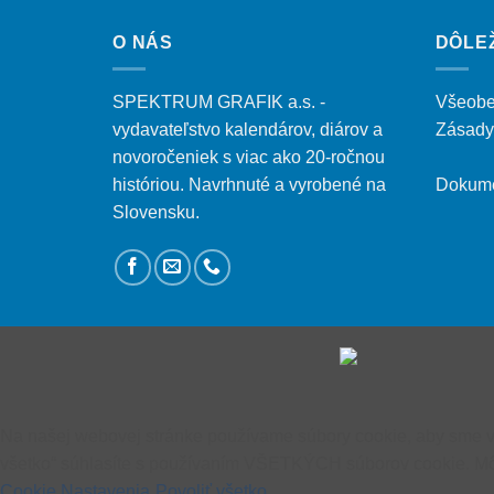
O NÁS
DÔLE
SPEKTRUM GRAFIK a.s. -
Všeobe
vydavateľstvo kalendárov, diárov a
Zásady
novoročeniek s viac ako 20-ročnou
históriou. Navrhnuté a vyrobené na
Dokume
Slovensku.
Na našej webovej stránke používame súbory cookie, aby sme vám
všetko“ súhlasíte s používaním VŠETKÝCH súborov cookie. Môže
Cookie Nastavenia
Povoliť všetko