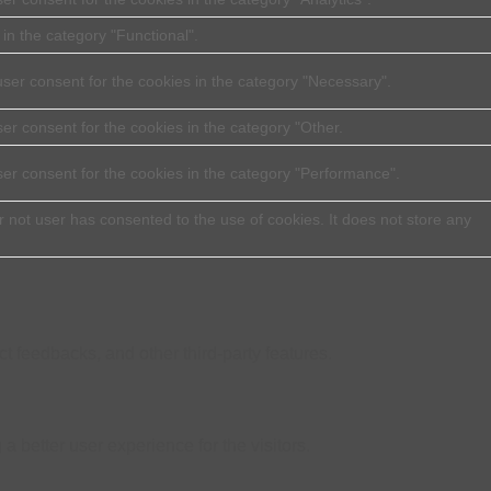
in the category "Functional".
ser consent for the cookies in the category "Necessary".
er consent for the cookies in the category "Other.
ser consent for the cookies in the category "Performance".
 not user has consented to the use of cookies. It does not store any
ct feedbacks, and other third-party features.
better user experience for the visitors.