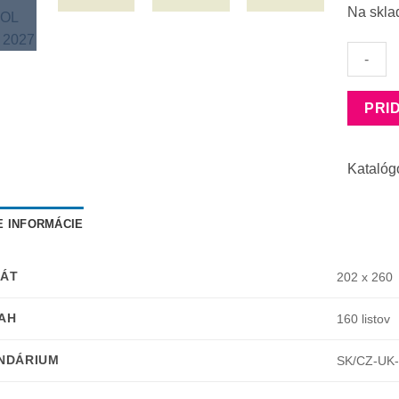
Na skla
množst
PRI
Manage
diár
A4
Katalóg
NEAPOL
modrý
2027
E INFORMÁCIE
ÁT
202 x 260
AH
160 listov
NDÁRIUM
SK/CZ-UK