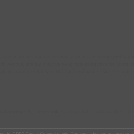
 zážitku pri prechádzaní webom. Z nich sa vo vašom prehliadač
cií webovej stránky. Používame aj cookies tretích strán, ktoré
či iba s vaším súhlasom. Máte tiež možnosť zrušiť tieto cookie
unction properly. These cookies ensure basic functionalities and
 set by GDPR Cookie Consent plugin. The cookie is used to store the use