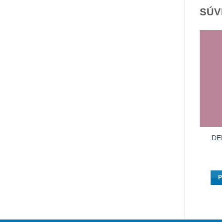
SÚV
DE
P