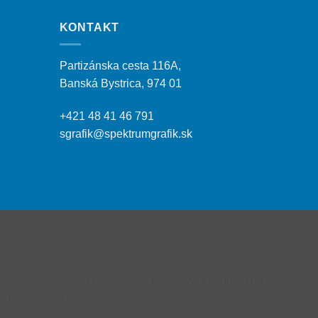
KONTAKT
Partizánska cesta 116A,
Banská Bystrica, 974 01
+421 48 41 46 791
sgrafik@spektrumgrafik.sk
aše preferencie a opakované návštevy. Kliknutím na „Prijať
ntrolovaný súhlas.