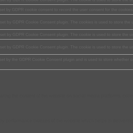
set by GDPR cookie consent to record the user consent for the cookies 
 set by GDPR Cookie Consent plugin. The cookies is used to store the u
 set by GDPR Cookie Consent plugin. The cookie is used to store the us
 set by GDPR Cookie Consent plugin. The cookie is used to store the u
set by the GDPR Cookie Consent plugin and is used to store whether or
.
haring the content of the website on social media platforms, colle
performance indexes of the website which helps in delivering a 