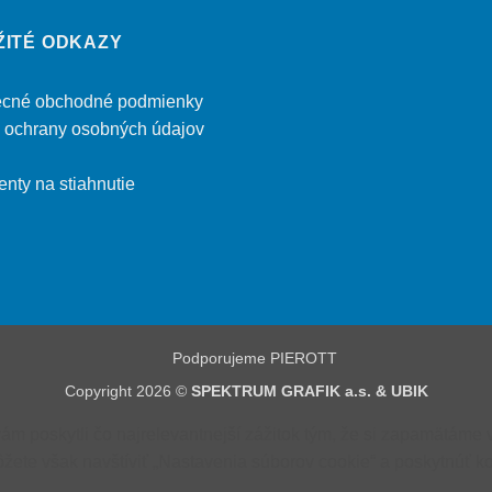
ŽITÉ ODKAZY
cné obchodné podmienky
 ochrany osobných údajov
nty na stiahnutie
Copyright 2026 ©
SPEKTRUM GRAFIK a.s. & UBIK
 poskytli čo najrelevantnejší zážitok tým, že si zapamätáme v
te však navštíviť „Nastavenia súborov cookie“ a poskytnúť ko