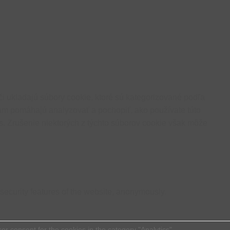
i ukladajú súbory cookie, ktoré sú kategorizované podľa
 nám pomáhajú analyzovať a pochopiť, ako používate túto
s. Zrušenie niektorých z týchto súborov cookie však môže
 security features of the website, anonymously.
r consent for the cookies in the category "Analytics".