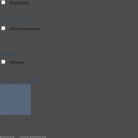
Analytics
Analytical cookies are used to understand how visitors interact w
Advertisement
Advertisement
Advertisement cookies are used to provide visitors with releva
ads.
Others
Others
Other uncategorized cookies are those that are being analyzed a
ULOŽIŤ A PRIJAŤ
Manager diár A4 NEAPOL modrý 2027
Na sklade