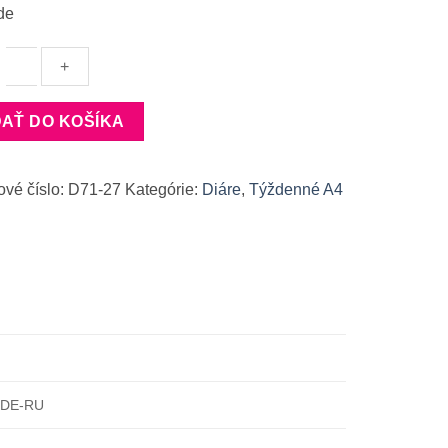
de
vo
DAŤ DO KOŠÍKA
r
ové číslo:
D71-27
Kategórie:
Diáre
,
Týždenné A4
-DE-RU