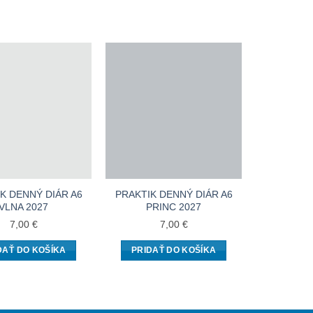
K DENNÝ DIÁR A6
PRAKTIK DENNÝ DIÁR A6
MINI DIÁR
VLNA 2027
PRINC 2027
7,00
€
7,00
€
DAŤ DO KOŠÍKA
PRIDAŤ DO KOŠÍKA
PRIDA