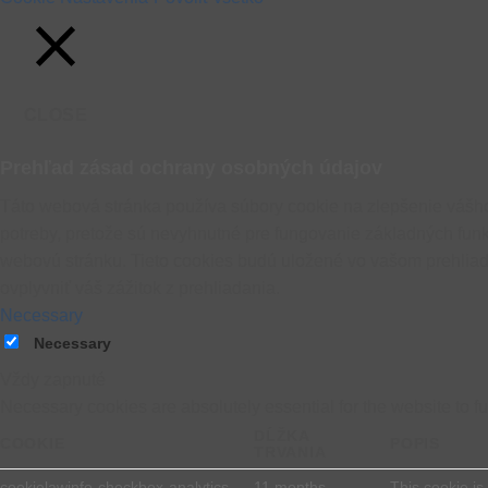
CLOSE
Prehľad zásad ochrany osobných údajov
Táto webová stránka používa súbory cookie na zlepšenie vášho
potreby, pretože sú nevyhnutné pre fungovanie základných funk
webovú stránku. Tieto cookies budú uložené vo vašom prehliada
ovplyvniť váš zážitok z prehliadania.
Necessary
Necessary
Vždy zapnuté
Necessary cookies are absolutely essential for the website to f
DĹŽKA
COOKIE
POPIS
TRVANIA
cookielawinfo-checkbox-analytics
11 months
This cookie is