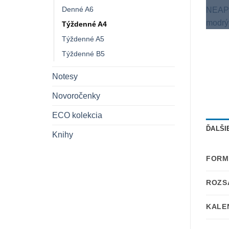
Denné A6
Týždenné A4
Týždenné A5
Týždenné B5
Notesy
Novoročenky
ECO kolekcia
ĎALŠI
Knihy
FORM
ROZS
KALE