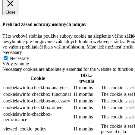
Close
Prehľad zásad ochrany osobných údajov
Táto webová stránka používa súbory cookie na zlepšenie vášho zážitk
nevyhnutné pre fungovanie základných funkcií webovej stránky. Použ
vo vašom prehliadači iba s vaším súhlasom. Máte tiež možnosť zrušiť 
Necessary
Necessary
Vždy zapnuté
Necessary cookies are absolutely essential for the website to function
Dĺžka
Cookie
trvania
cookielawinfo-checkbox-analytics
11 months
This cookie is se
cookielawinfo-checkbox-functional
11 months
The cookie is set
cookielawinfo-checkbox-necessary
11 months
This cookie is se
cookielawinfo-checkbox-others
11 months
This cookie is se
cookielawinfo-checkbox-
11 months
This cookie is se
performance
The cookie is set
viewed_cookie_policy
11 months
personal data.