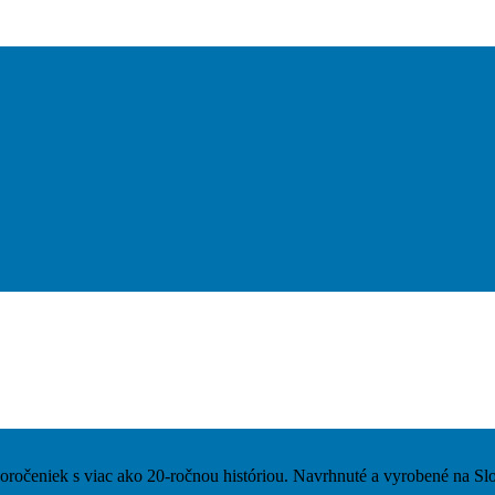
čeniek s viac ako 20-ročnou históriou. Navrhnuté a vyrobené na Sl