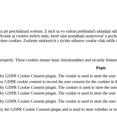
u pri prechádzaní webom. Z nich sa vo vašom prehliadači ukladajú súb
ívame aj cookies tretích strán, ktoré nám pomáhajú analyzovať a pocho
tieto cookies. Zrušenie niektorých z týchto súborov cookie však môže o
 properly. These cookies ensure basic functionalities and security featu
Popis
t by GDPR Cookie Consent plugin. The cookie is used to store the user c
 by GDPR cookie consent to record the user consent for the cookies in t
t by GDPR Cookie Consent plugin. The cookies is used to store the user
t by GDPR Cookie Consent plugin. The cookie is used to store the user c
t by GDPR Cookie Consent plugin. The cookie is used to store the user 
 by the GDPR Cookie Consent plugin and is used to store whether or not 