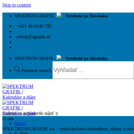
Skip to content
SPEKTRUM GRAFIK
Vyrobené na Slovensku
+421 48 4146 791
eshop@sgrafik.sk
SPEKTRUM GRAFIK
Vyrobené na Slovensku
Products search
Stránku sa nepodarilo nájsť :(
O nás
Menu
SPEKTRUM GRAFIK a.s. - vydavateľstvo kalendárov, diárov a novoro
E-shop