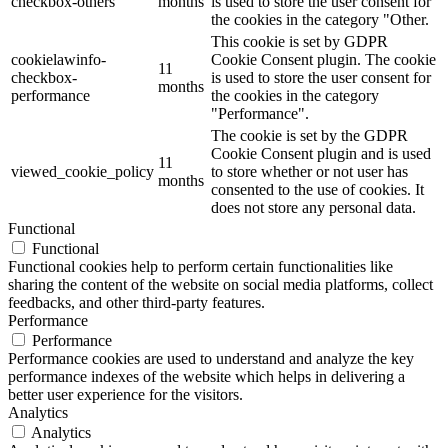
checkbox-others
months
is used to store the user consent for
the cookies in the category "Other.
This cookie is set by GDPR
cookielawinfo-
Cookie Consent plugin. The cookie
11
checkbox-
is used to store the user consent for
months
performance
the cookies in the category
"Performance".
The cookie is set by the GDPR
Cookie Consent plugin and is used
11
viewed_cookie_policy
to store whether or not user has
months
consented to the use of cookies. It
does not store any personal data.
Functional
Functional
Functional cookies help to perform certain functionalities like
sharing the content of the website on social media platforms, collect
feedbacks, and other third-party features.
Performance
Performance
Performance cookies are used to understand and analyze the key
performance indexes of the website which helps in delivering a
better user experience for the visitors.
Analytics
Analytics