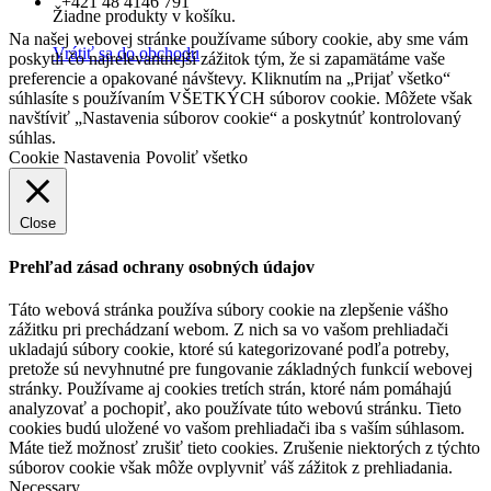
+421 48 4146 791
Žiadne produkty v košíku.
Na našej webovej stránke používame súbory cookie, aby sme vám
Vrátiť sa do obchodu
poskytli čo najrelevantnejší zážitok tým, že si zapamätáme vaše
preferencie a opakované návštevy. Kliknutím na „Prijať všetko“
súhlasíte s používaním VŠETKÝCH súborov cookie. Môžete však
navštíviť „Nastavenia súborov cookie“ a poskytnúť kontrolovaný
súhlas.
Cookie Nastavenia
Povoliť všetko
Close
Prehľad zásad ochrany osobných údajov
Táto webová stránka používa súbory cookie na zlepšenie vášho
zážitku pri prechádzaní webom. Z nich sa vo vašom prehliadači
ukladajú súbory cookie, ktoré sú kategorizované podľa potreby,
pretože sú nevyhnutné pre fungovanie základných funkcií webovej
stránky. Používame aj cookies tretích strán, ktoré nám pomáhajú
analyzovať a pochopiť, ako používate túto webovú stránku. Tieto
cookies budú uložené vo vašom prehliadači iba s vaším súhlasom.
Máte tiež možnosť zrušiť tieto cookies. Zrušenie niektorých z týchto
súborov cookie však môže ovplyvniť váš zážitok z prehliadania.
Necessary