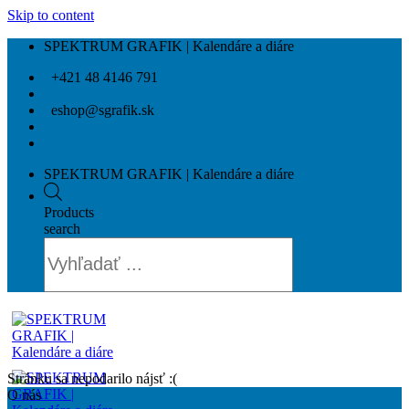
Skip to content
SPEKTRUM GRAFIK | Kalendáre a diáre
+421 48 4146 791
eshop@sgrafik.sk
SPEKTRUM GRAFIK | Kalendáre a diáre
Products
search
Stránku sa nepodarilo nájsť :(
O nás