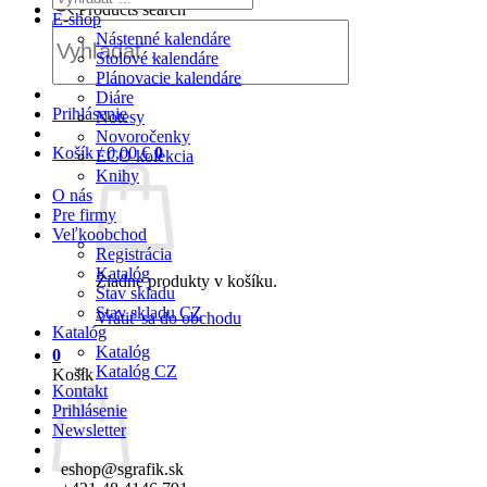
Products search
E-shop
Nástenné kalendáre
Stolové kalendáre
Plánovacie kalendáre
Diáre
Prihlásenie
Notesy
Novoročenky
Košík /
0,00
€
0
ECO kolekcia
Knihy
O nás
Pre firmy
Veľkoobchod
Registrácia
Katalóg
Žiadne produkty v košíku.
Stav skladu
Stav skladu CZ
Vrátiť sa do obchodu
Katalóg
Katalóg
0
Katalóg CZ
Košík
Kontakt
Prihlásenie
Newsletter
eshop@sgrafik.sk