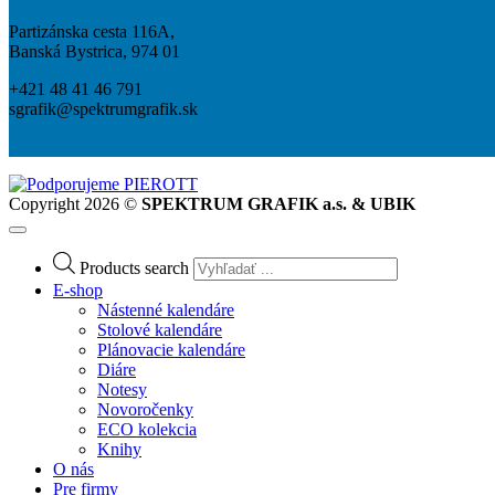
Partizánska cesta 116A,
Banská Bystrica, 974 01
+421 48 41 46 791
sgrafik@spektrumgrafik.sk
Copyright 2026 ©
SPEKTRUM GRAFIK a.s. & UBIK
Products search
E-shop
Nástenné kalendáre
Stolové kalendáre
Plánovacie kalendáre
Diáre
Notesy
Novoročenky
ECO kolekcia
Knihy
O nás
Pre firmy