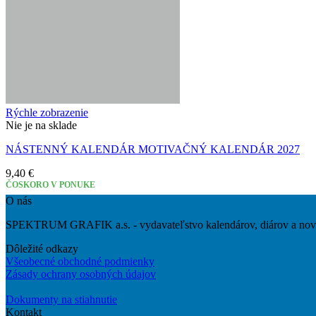
Rýchle zobrazenie
Nie je na sklade
NÁSTENNÝ KALENDÁR MOTIVAČNÝ KALENDÁR 2027
9,40
€
ČOSKORO V PONUKE
O nás
SPEKTRUM GRAFIK a.s. - vydavateľstvo kalendárov, diárov a novoro
Dôležité odkazy
Všeobecné obchodné podmienky
Zásady ochrany osobných údajov
Dokumenty na stiahnutie
Kontakt