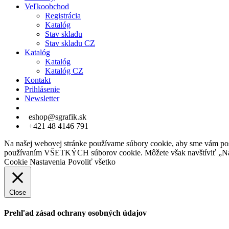
Veľkoobchod
Registrácia
Katalóg
Stav skladu
Stav skladu CZ
Katalóg
Katalóg
Katalóg CZ
Kontakt
Prihlásenie
Newsletter
eshop@sgrafik.sk
+421 48 4146 791
Na našej webovej stránke používame súbory cookie, aby sme vám posky
používaním VŠETKÝCH súborov cookie. Môžete však navštíviť „Nast
Cookie Nastavenia
Povoliť všetko
Close
Prehľad zásad ochrany osobných údajov