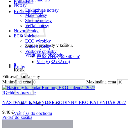
Prihlásenie
Notesy
Exkluzívne notesy
Košík /
0,00
€
0
Malé notesy
Stredné notesy
Veľké notesy
Novoročenky
ECO kolekcia
ECO výrobky
Žiadne produkty v košíku.
Diáre a notesy
Voskové obrúsky
Vrátiť sa do obchodu
Extra veľký (65x40 cm)
Veľký (32x32 cm)
0
Knihy
Košík
Filtrovať podľa ceny
Minimálna cena
Maximálna cena
Rýchle zobrazenie
NÁSTENNÝ KALENDÁR RODINNÝ EKO KALENDÁR 2027
Žiadne produkty v košíku.
9,40
€
Vrátiť sa do obchodu
Pridať do košíka