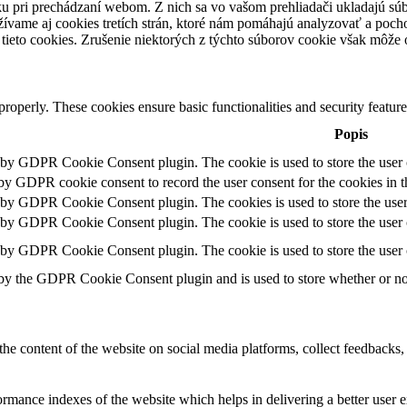
u pri prechádzaní webom. Z nich sa vo vašom prehliadači ukladajú súb
ívame aj cookies tretích strán, ktoré nám pomáhajú analyzovať a pocho
tieto cookies. Zrušenie niektorých z týchto súborov cookie však môže o
 properly. These cookies ensure basic functionalities and security featu
Popis
t by GDPR Cookie Consent plugin. The cookie is used to store the user c
 by GDPR cookie consent to record the user consent for the cookies in t
t by GDPR Cookie Consent plugin. The cookies is used to store the user
t by GDPR Cookie Consent plugin. The cookie is used to store the user c
t by GDPR Cookie Consent plugin. The cookie is used to store the user 
 by the GDPR Cookie Consent plugin and is used to store whether or not 
the content of the website on social media platforms, collect feedbacks, 
mance indexes of the website which helps in delivering a better user ex