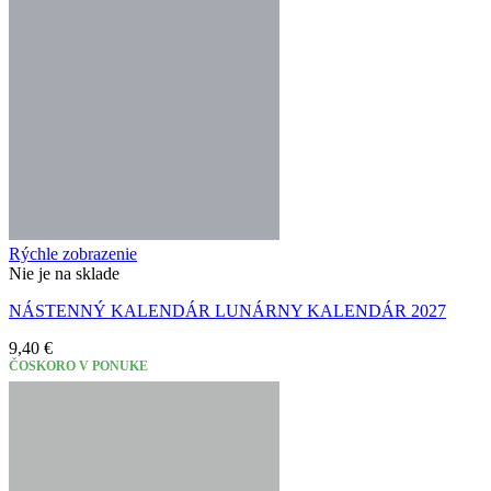
Rýchle zobrazenie
Nie je na sklade
NÁSTENNÝ KALENDÁR LUNÁRNY KALENDÁR 2027
9,40
€
ČOSKORO V PONUKE