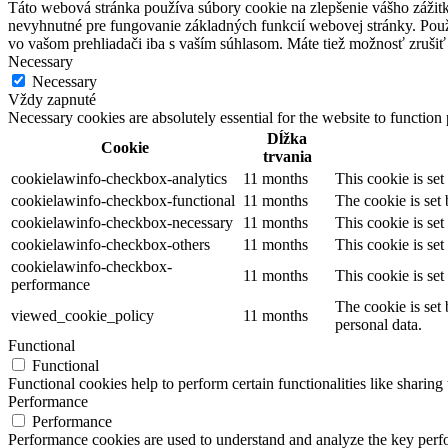
Táto webová stránka používa súbory cookie na zlepšenie vášho zážitk
nevyhnutné pre fungovanie základných funkcií webovej stránky. Použ
vo vašom prehliadači iba s vaším súhlasom. Máte tiež možnosť zrušiť 
Necessary
Necessary
Vždy zapnuté
Necessary cookies are absolutely essential for the website to function
Dĺžka
Cookie
trvania
cookielawinfo-checkbox-analytics
11 months
This cookie is se
cookielawinfo-checkbox-functional
11 months
The cookie is set
cookielawinfo-checkbox-necessary
11 months
This cookie is se
cookielawinfo-checkbox-others
11 months
This cookie is se
cookielawinfo-checkbox-
11 months
This cookie is se
performance
The cookie is set
viewed_cookie_policy
11 months
personal data.
Functional
Functional
Functional cookies help to perform certain functionalities like sharing 
Performance
Performance
Performance cookies are used to understand and analyze the key perfor