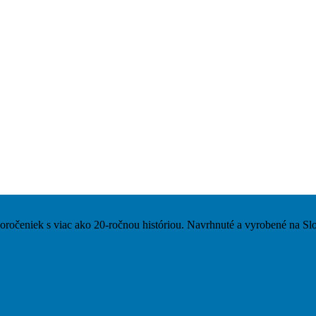
čeniek s viac ako 20-ročnou históriou. Navrhnuté a vyrobené na Sl