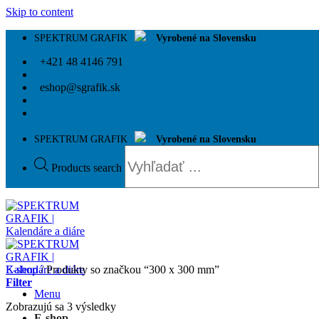
Skip to content
SPEKTRUM GRAFIK
Vyrobené na Slovensku
+421 48 4146 791
eshop@sgrafik.sk
SPEKTRUM GRAFIK
Vyrobené na Slovensku
Products search
E-shop
/
Produkty so značkou “300 x 300 mm”
Filter
Menu
Zobrazujú sa 3 výsledky
E-shop