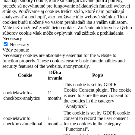
ukladajú súbory cookie, ktoré sú kategorizované podľa potreby,
pretože sú nevyhnutné pre fungovanie základných funkcií webovej
stránky. Používame aj cookies tretích strán, ktoré nám pomáhajú
analyzovať a pochopiť, ako používate túto webovú stránku. Tieto
cookies budú uložené vo vašom prehliadači iba s vaším súhlasom.
Máte tiež možnosť zrušiť tieto cookies. Zrušenie niektorých z týchto
súborov cookie však môže ovplyvniť váš zážitok z prehliadania.
Necessary
Necessary
Vždy zapnuté
Necessary cookies are absolutely essential for the website to
function properly. These cookies ensure basic functionalities and
security features of the website, anonymously.
Dĺžka
Cookie
Popis
trvania
This cookie is set by GDPR
Cookie Consent plugin. The cookie
cookielawinfo-
11
is used to store the user consent for
checkbox-analytics
months
the cookies in the category
"Analytics".
The cookie is set by GDPR cookie
cookielawinfo-
11
consent to record the user consent
checkbox-functional
months
for the cookies in the category
"Functional".