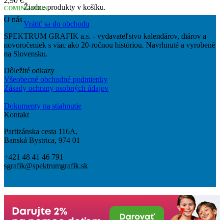
2,90
€
Žiadne produkty v košíku.
COMING SOON
O nás
Vrátiť sa do obchodu
SPEKTRUM GRAFIK a.s. - vydavateľstvo kalendárov, diárov a
novoročeniek s viac ako 20-ročnou históriou. Navrhnuté a vyrobené
na Slovensku.
Dôležité odkazy
Všeobecné obchodné podmienky
Zásady ochrany osobných údajov
Dokumenty na stiahnutie
Kontakt
Partizánska cesta 116A,
Banská Bystrica, 974 01
+421 48 41 46 791
sgrafik@spektrumgrafik.sk