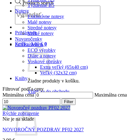
Products search
Týždenné B5
Notesy
Exkluzívne notesy
Malé notesy
Stredné notesy
Prihlásenie
Veľké notesy
Novoročenky
Košík /
0,00
€
0
ECO kolekcia
ECO výrobky
Diáre a notesy
Voskové obrúsky
Extra veľký (65x40 cm)
Veľký (32x32 cm)
Knihy
Žiadne produkty v košíku.
Filtrovať podľa ceny
Vrátiť sa do obchodu
Minimálna cena
Maximálna cena
0
Filter
Košík
Rýchle zobrazenie
Nie je na sklade
NOVOROČNÝ POZDRAV PF02 2027