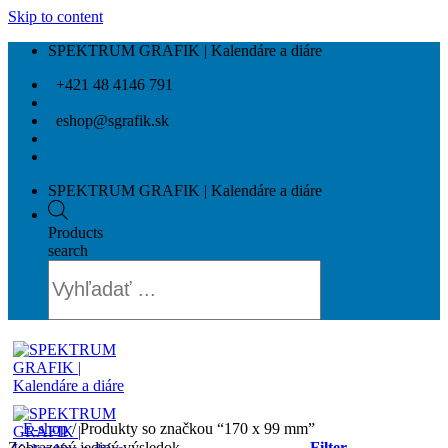
Skip to content
SPEKTRUM GRAFIK | Kalendáre a diáre
+421 48 4146 791
eshop@sgrafik.sk
SPEKTRUM GRAFIK | Kalendáre a diáre
Products
search
E-shop
/
Produkty so značkou “170 x 99 mm”
Zobrazený jediný výsledok
Filter