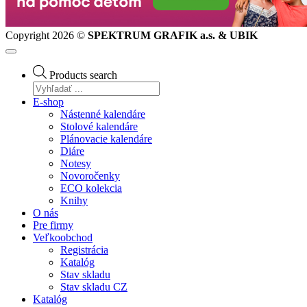
Copyright 2026 ©
SPEKTRUM GRAFIK a.s. & UBIK
Products search
E-shop
Nástenné kalendáre
Stolové kalendáre
Plánovacie kalendáre
Diáre
Notesy
Novoročenky
ECO kolekcia
Knihy
O nás
Pre firmy
Veľkoobchod
Registrácia
Katalóg
Stav skladu
Stav skladu CZ
Katalóg