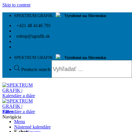
Skip to content
SPEKTRUM GRAFIK
Vyrobené na Slovensku
+421 48 4146 791
eshop@sgrafik.sk
SPEKTRUM GRAFIK
Vyrobené na Slovensku
Products search
Filter
Navigácia
Menu
Nástenné kalendáre
E-shop