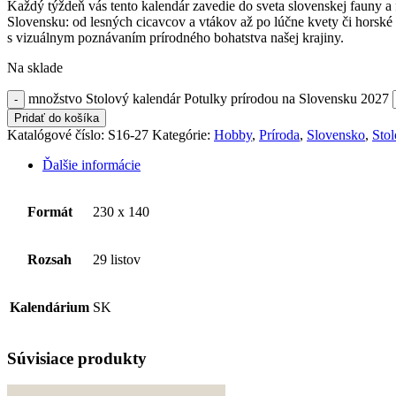
Každý týždeň vás tento kalendár zavedie do sveta slovenskej fauny a f
Slovensku: od lesných cicavcov a vtákov až po lúčne kvety či horské 
s vizuálnym poznávaním prírodného bohatstva našej krajiny.
Na sklade
množstvo Stolový kalendár Potulky prírodou na Slovensku 2027
Pridať do košíka
Katalógové číslo:
S16-27
Kategórie:
Hobby
,
Príroda
,
Slovensko
,
Stol
Ďalšie informácie
Formát
230 x 140
Rozsah
29 listov
Kalendárium
SK
Súvisiace produkty