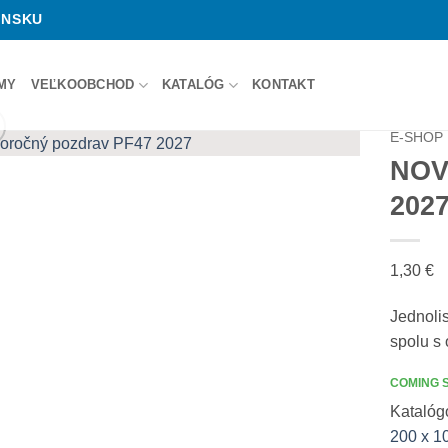
ENSKU
RMY
VEĽKOOBCHOD
KATALÓG
KONTAKT
E-SHOP
NOV
202
1,30
€
Jednoli
spolu s 
COMING 
Katalóg
200 x 1