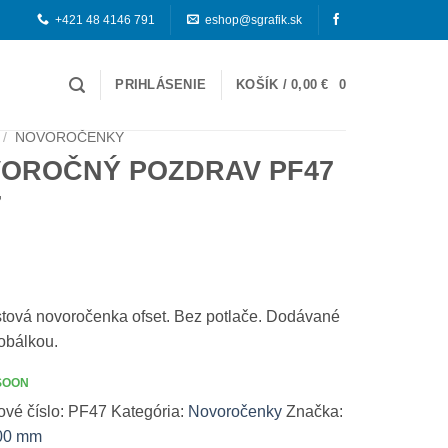
+421 48 4146 791
eshop@sgrafik.sk
PRIHLÁSENIE
KOŠÍK /
0,00
€
0
/
NOVOROČENKY
OROČNÝ POZDRAV PF47
7
stová novoročenka ofset. Bez potlače. Dodávané
obálkou.
SOON
ové číslo:
PF47
Kategória:
Novoročenky
Značka:
00 mm