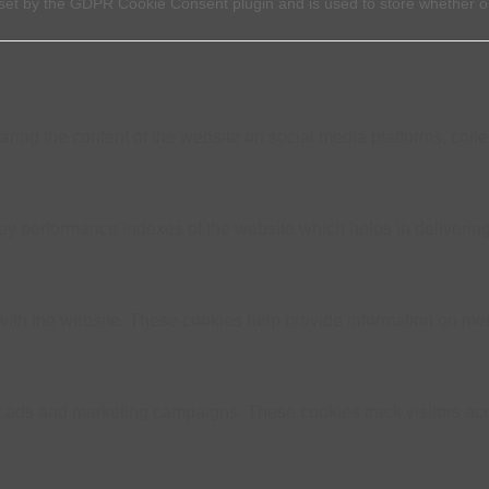
set by the GDPR Cookie Consent plugin and is used to store whether or
.
haring the content of the website on social media platforms, colle
performance indexes of the website which helps in delivering a 
ith the website. These cookies help provide information on metric
nt ads and marketing campaigns. These cookies track visitors ac