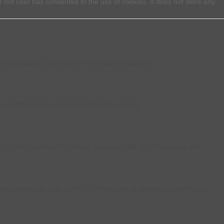
 not user has consented to the use of cookies. It does not store any
ct feedbacks, and other third-party features.
better user experience for the visitors.
s the number of visitors, bounce rate, traffic source, etc.
ross websites and collect information to provide customized