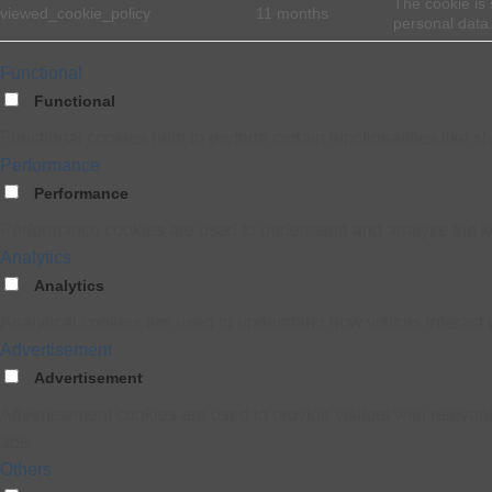
The cookie is 
viewed_cookie_policy
11 months
personal data
Functional
Functional
Functional cookies help to perform certain functionalities like s
Performance
Performance
Performance cookies are used to understand and analyze the key 
Analytics
Analytics
Analytical cookies are used to understand how visitors interact w
Advertisement
Advertisement
Advertisement cookies are used to provide visitors with releva
ads.
Others