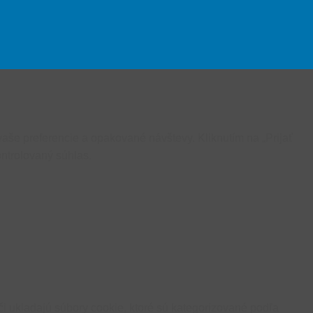
aše preferencie a opakované návštevy. Kliknutím na „Prijať
ntrolovaný súhlas.
i ukladajú súbory cookie, ktoré sú kategorizované podľa