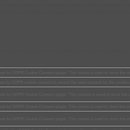
cií webovej stránky. Používame aj cookies tretích strán, ktoré
či iba s vaším súhlasom. Máte tiež možnosť zrušiť tieto cookie
unction properly. These cookies ensure basic functionalities and
 set by GDPR Cookie Consent plugin. The cookie is used to store the use
set by GDPR cookie consent to record the user consent for the cookies 
 set by GDPR Cookie Consent plugin. The cookies is used to store the u
 set by GDPR Cookie Consent plugin. The cookie is used to store the us
 set by GDPR Cookie Consent plugin. The cookie is used to store the u