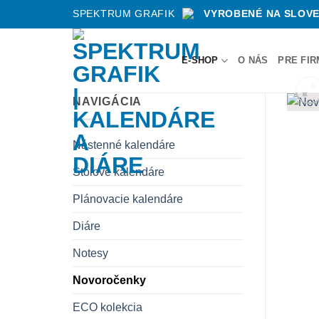
Skip
SPEKTRUM GRAFIK
VYROBENÉ NA SLOV
to
content
E-SHOP
O NÁS
PRE FI
NAVIGÁCIA
Nástenné kalendáre
Stolové kalendáre
Plánovacie kalendáre
Diáre
Notesy
Novoročenky
ECO kolekcia