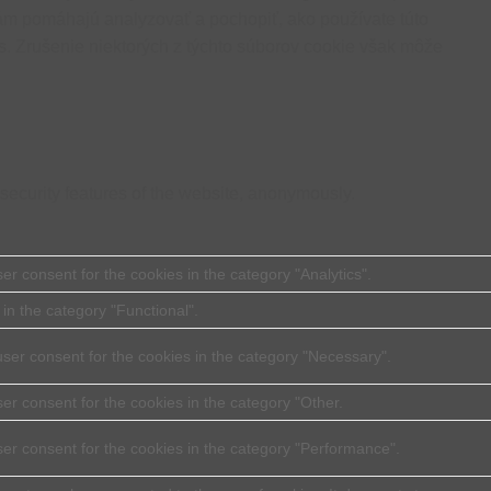
 nám pomáhajú analyzovať a pochopiť, ako používate túto
s. Zrušenie niektorých z týchto súborov cookie však môže
 security features of the website, anonymously.
r consent for the cookies in the category "Analytics".
in the category "Functional".
ser consent for the cookies in the category "Necessary".
er consent for the cookies in the category "Other.
ser consent for the cookies in the category "Performance".