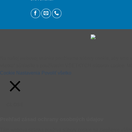
Na našej webovej stránke používame súbory cookie, aby sme vám
všetko“ súhlasíte s používaním VŠETKÝCH súborov cookie. Môže
Cookie Nastavenia
Povoliť všetko
CLOSE
Prehľad zásad ochrany osobných údajov
Táto webová stránka používa súbory cookie na zlepšenie vášho