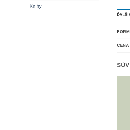
Knihy
ĎALŠI
FORM
CENA
SÚV