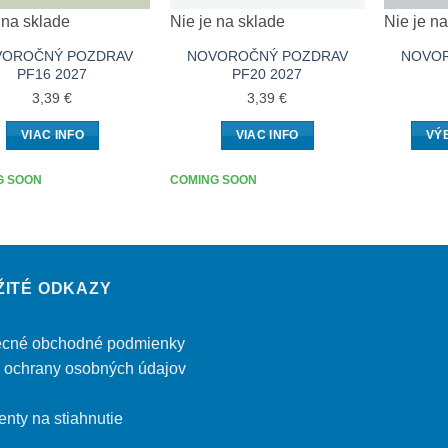
 na sklade
Nie je na sklade
Nie je n
VOROČNÝ POZDRAV
NOVOROČNÝ POZDRAV
NOVO
PF16 2027
PF20 2027
3,39
€
3,39
€
VIAC INFO
VIAC INFO
VÝ
G SOON
COMING SOON
ŽITÉ ODKAZY
cné obchodné podmienky
 ochrany osobných údajov
nty na stiahnutie