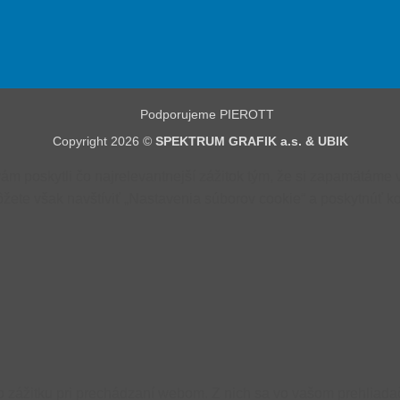
Copyright 2026 ©
SPEKTRUM GRAFIK a.s. & UBIK
 poskytli čo najrelevantnejší zážitok tým, že si zapamätáme v
te však navštíviť „Nastavenia súborov cookie“ a poskytnúť ko
 zážitku pri prechádzaní webom. Z nich sa vo vašom prehliadač