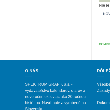
Nie je
NO
COMIN
O NÁS
DÔLE
SPEKTRUM GRAFIK a.s. -
Všeobe
vydavateľstvo kalendárov, diárov a
Zásady
novoročeniek s viac ako 20-ročnou
históriou. Navrhnuté a vyrobené na
Dokume
Slovensku.