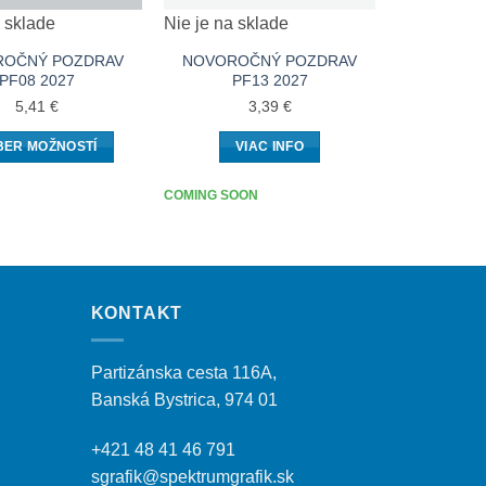
a sklade
Nie je na sklade
Nie je na s
ROČNÝ POZDRAV
NOVOROČNÝ POZDRAV
NOVORO
PF08 2027
PF13 2027
PF
5,41
€
3,39
€
BER MOŽNOSTÍ
VIAC INFO
VI
Tento
COMING SOON
COMING SOO
produkt
má
viacero
variantov.
Možnosti
KONTAKT
si
môžete
Partizánska cesta 116A,
vybrať
Banská Bystrica, 974 01
na
stránke
+421 48 41 46 791
produktu.
sgrafik@spektrumgrafik.sk