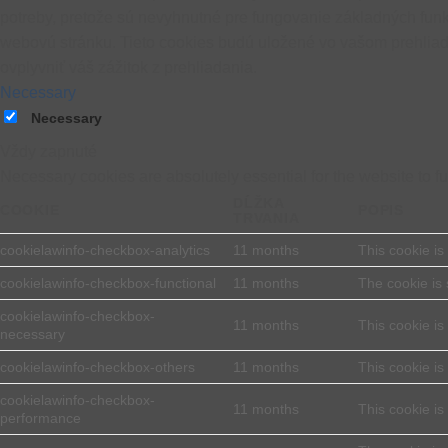
potreby, pretože sú nevyhnutné pre fungovanie základných funk
webovú stránku. Tieto cookies budú uložené vo vašom prehliada
ovplyvniť váš zážitok z prehliadania.
Necessary
Necessary
Vždy zapnuté
Necessary cookies are absolutely essential for the website to f
DĹŽKA
COOKIE
POPIS
TRVANIA
cookielawinfo-checkbox-analytics
11 months
This cookie is
cookielawinfo-checkbox-functional
11 months
The cookie is 
cookielawinfo-checkbox-
11 months
This cookie is
necessary
cookielawinfo-checkbox-others
11 months
This cookie is
cookielawinfo-checkbox-
11 months
This cookie is
performance