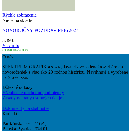
Rýchle zobrazenie
Nie je na sklade
NOVOROČNÝ POZDRAV PF16 2027
3,39
€
Viac info
COMING SOON
O nás
SPEKTRUM GRAFIK a.s. - vydavateľstvo kalendárov, diárov a
novoročeniek s viac ako 20-ročnou históriou. Navrhnuté a vyrobené
na Slovensku.
Dôležité odkazy
Všeobecné obchodné podmienky
Zásady ochrany osobných údajov
Dokumenty na stiahnutie
Kontakt
Partizánska cesta 116A,
Banská Bystrica, 974 01