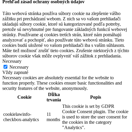
Prehľad zásad ochrany osobných údajov
Táto webová stránka používa súbory cookie na zlepšenie vášho
zážitku pri prechádzaní webom. Z nich sa vo vašom prehliadači
ukladajú súbory cookie, ktoré sú kategorizované podľa potreby,
pretože sú nevyhnutné pre fungovanie základných funkcií webovej
stránky. Používame aj cookies tretích strán, ktoré nám pomáhajú
analyzovať a pochopiť, ako používate túto webovú stránku. Tieto
cookies budú uložené vo vašom prehliadači iba s vaším súhlasom.
Máte tiež možnosť zrušiť tieto cookies. Zrušenie niektorých z týchto
súborov cookie však môže ovplyvniť váš zážitok z prehliadania.
Necessary
Necessary
Vždy zapnuté
Necessary cookies are absolutely essential for the website to
function properly. These cookies ensure basic functionalities and
security features of the website, anonymously.
Dĺžka
Cookie
Popis
trvania
This cookie is set by GDPR
Cookie Consent plugin. The cookie
cookielawinfo-
11
is used to store the user consent for
checkbox-analytics
months
the cookies in the category
"Analytics".