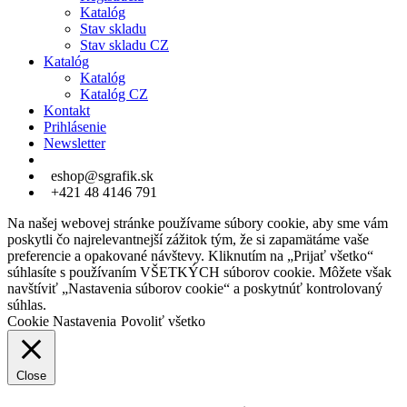
Katalóg
Stav skladu
Stav skladu CZ
Katalóg
Katalóg
Katalóg CZ
Kontakt
Prihlásenie
Newsletter
eshop@sgrafik.sk
+421 48 4146 791
Na našej webovej stránke používame súbory cookie, aby sme vám
poskytli čo najrelevantnejší zážitok tým, že si zapamätáme vaše
preferencie a opakované návštevy. Kliknutím na „Prijať všetko“
súhlasíte s používaním VŠETKÝCH súborov cookie. Môžete však
navštíviť „Nastavenia súborov cookie“ a poskytnúť kontrolovaný
súhlas.
Cookie Nastavenia
Povoliť všetko
Close