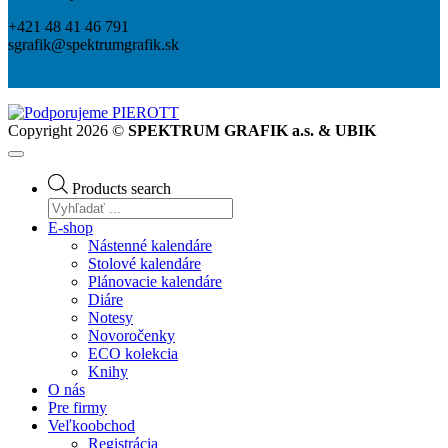
+421 48 41 46 791
sgrafik@spektrumgrafik.sk
Copyright 2026 ©
SPEKTRUM GRAFIK a.s. & UBIK
Products search
E-shop
Nástenné kalendáre
Stolové kalendáre
Plánovacie kalendáre
Diáre
Notesy
Novoročenky
ECO kolekcia
Knihy
O nás
Pre firmy
Veľkoobchod
Registrácia