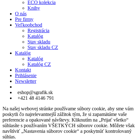
ECO kolekcia
Knihy
O nás
Pre firmy
Veľkoobchod
Registrácia
Katalóg
Stav skladu
Stav skladu CZ
Katalóg
Katalóg
Katalóg CZ
Kontakt
Prihlásenie
Newsletter
eshop@sgrafik.sk
+421 48 4146 791
Na našej webovej stránke používame súbory cookie, aby sme vám
poskytli čo najrelevantnejší zážitok tým, že si zapamätáme vaše
preferencie a opakované návštevy. Kliknutím na „Prijať všetko“
súhlasíte s používaním VŠETKÝCH súborov cookie. Môžete však
navštíviť „Nastavenia súborov cookie“ a poskytnúť kontrolovaný
súhlas.