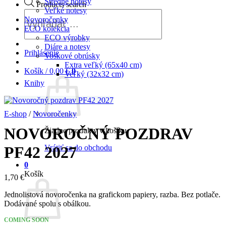
Stredné notesy
Products search
Veľké notesy
Novoročenky
ECO kolekcia
ECO výrobky
Diáre a notesy
Prihlásenie
Voskové obrúsky
Extra veľký (65x40 cm)
Košík /
0,00
€
0
Veľký (32x32 cm)
Knihy
E-shop
/
Novoročenky
NOVOROČNÝ POZDRAV
Žiadne produkty v košíku.
Vrátiť sa do obchodu
PF42 2027
0
Košík
1,70
€
Jednolistová novoročenka na grafickom papiery, razba. Bez potlače.
Dodávané spolu s obálkou.
COMING SOON