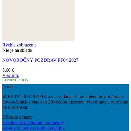
Rýchle zobrazenie
Nie je na sklade
NOVOROČNÝ POZDRAV PF04 2027
5,60
€
Viac info
COMING SOON
O nás
SPEKTRUM GRAFIK a.s. - vydavateľstvo kalendárov, diárov a
novoročeniek s viac ako 20-ročnou históriou. Navrhnuté a vyrobené
na Slovensku.
Dôležité odkazy
Všeobecné obchodné podmienky
Zásady ochrany osobných údajov