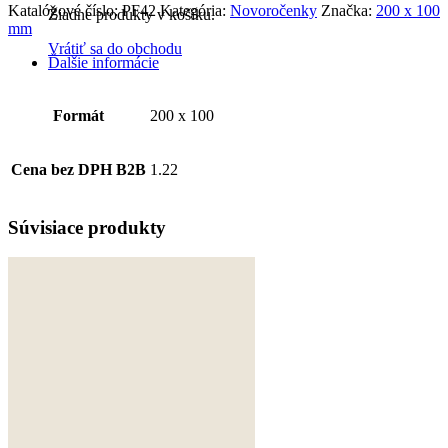
Katalógové číslo:
PF42
Kategória:
Novoročenky
Značka:
200 x 100
Žiadne produkty v košíku.
mm
Vrátiť sa do obchodu
Ďalšie informácie
Formát
200 x 100
Cena bez DPH B2B
1.22
Súvisiace produkty