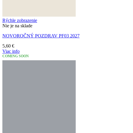
Rýchle zobrazenie
Nie je na sklade
NOVOROČNÝ POZDRAV PF03 2027
5,60
€
Viac info
COMING SOON