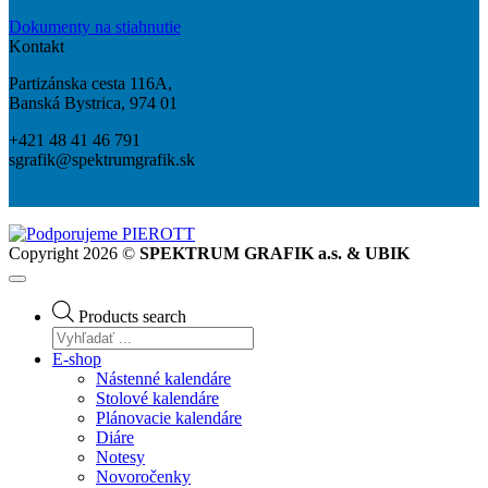
Dokumenty na stiahnutie
Kontakt
Partizánska cesta 116A,
Banská Bystrica, 974 01
+421 48 41 46 791
sgrafik@spektrumgrafik.sk
Copyright 2026 ©
SPEKTRUM GRAFIK a.s. & UBIK
Products search
E-shop
Nástenné kalendáre
Stolové kalendáre
Plánovacie kalendáre
Diáre
Notesy
Novoročenky