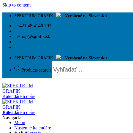
Skip to content
SPEKTRUM GRAFIK
Vyrobené na Slovensku
+421 48 4146 791
eshop@sgrafik.sk
SPEKTRUM GRAFIK
Vyrobené na Slovensku
Products search
Filter
Navigácia
Menu
Nástenné kalendáre
E-shop