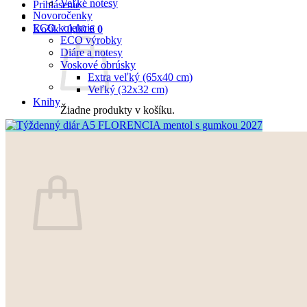
Veľké notesy
Prihlásenie
Novoročenky
ECO kolekcia
Košík /
0,00
€
0
ECO výrobky
Diáre a notesy
Voskové obrúsky
Extra veľký (65x40 cm)
Veľký (32x32 cm)
Knihy
Žiadne produkty v košíku.
Vrátiť sa do obchodu
0
Košík
Žiadne produkty v košíku.
Vrátiť sa do obchodu