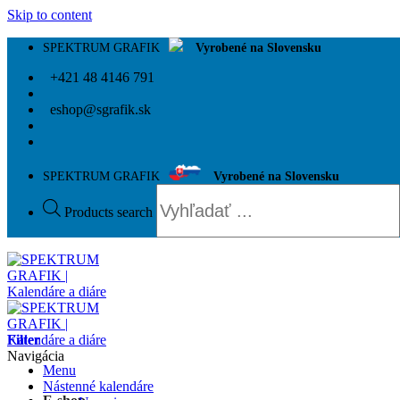
Skip to content
SPEKTRUM GRAFIK
Vyrobené na Slovensku
+421 48 4146 791
eshop@sgrafik.sk
SPEKTRUM GRAFIK
Vyrobené na Slovensku
Products search
Filter
Navigácia
Menu
Nástenné kalendáre