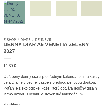
E-SHOP
/
DIÁRE
/
DENNÉ A5
DENNÝ DIÁR A5 VENETIA ZELENÝ
2027
11,30
€
Obľúbený denný diár s prehľadným kalendáriom na každý
deň. Diár je v pevnej väzbe s prednou penovou doskou.
Poťah je z ekologickej kože, ktorú dotvára jedičný dizajn
termo razbou. Obsahuje slovenské kalendárium.
Na sklade