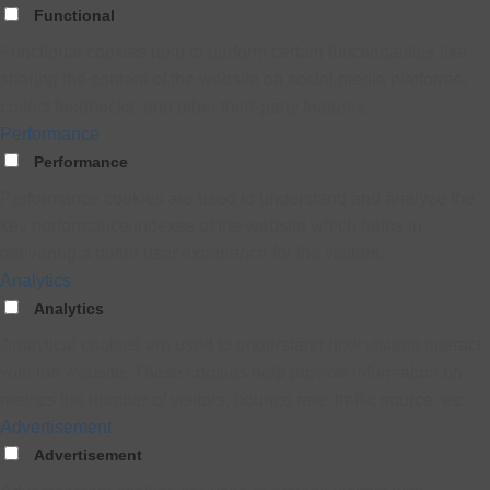
Functional
Functional cookies help to perform certain functionalities like
sharing the content of the website on social media platforms,
collect feedbacks, and other third-party features.
Performance
Performance
Performance cookies are used to understand and analyze the
key performance indexes of the website which helps in
delivering a better user experience for the visitors.
Analytics
Analytics
Analytical cookies are used to understand how visitors interact
with the website. These cookies help provide information on
metrics the number of visitors, bounce rate, traffic source, etc.
Advertisement
Advertisement