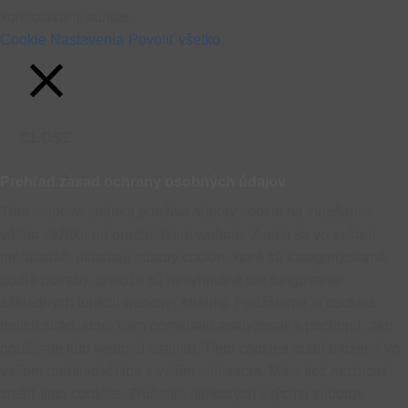
kontrolovaný súhlas.
Cookie Nastavenia
Povoliť všetko
CLOSE
Prehľad zásad ochrany osobných údajov
Táto webová stránka používa súbory cookie na zlepšenie
vášho zážitku pri prechádzaní webom. Z nich sa vo vašom
prehliadači ukladajú súbory cookie, ktoré sú kategorizované
podľa potreby, pretože sú nevyhnutné pre fungovanie
základných funkcií webovej stránky. Používame aj cookies
tretích strán, ktoré nám pomáhajú analyzovať a pochopiť, ako
používate túto webovú stránku. Tieto cookies budú uložené vo
vašom prehliadači iba s vaším súhlasom. Máte tiež možnosť
zrušiť tieto cookies. Zrušenie niektorých z týchto súborov