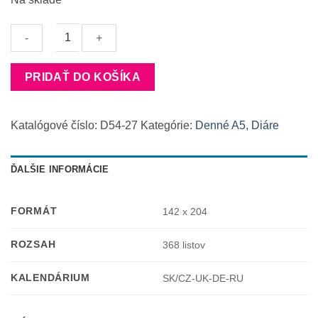
množstvo
PRIDAŤ DO KOŠÍKA
Denný
diár
A5
Katalógové číslo:
D54-27
Kategórie:
Denné A5
,
Diáre
VENETIA
zelený
2027
ĎALŠIE INFORMÁCIE
FORMÁT
142 x 204
ROZSAH
368 listov
KALENDÁRIUM
SK/CZ-UK-DE-RU