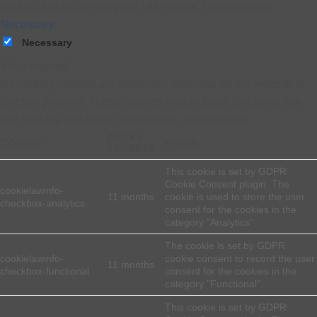
cookie však môže ovplyvniť váš zážitok z prehliadania.
Necessary
Necessary
Vždy zapnuté
Necessary cookies are absolutely essential for the website to
function properly. These cookies ensure basic functionalities
and security features of the website, anonymously.
DĹŽKA
COOKIE
POPIS
TRVANIA
This cookie is set by GDPR
Cookie Consent plugin. The
cookielawinfo-
11 months
cookie is used to store the user
checkbox-analytics
consent for the cookies in the
category "Analytics".
The cookie is set by GDPR
cookielawinfo-
cookie consent to record the user
11 months
checkbox-functional
consent for the cookies in the
category "Functional".
This cookie is set by GDPR