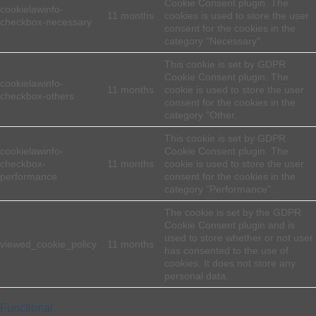
Cookie Consent plugin. The
cookielawinfo-
11 months
cookies is used to store the user
checkbox-necessary
consent for the cookies in the
category "Necessary".
This cookie is set by GDPR
Cookie Consent plugin. The
cookielawinfo-
11 months
cookie is used to store the user
checkbox-others
consent for the cookies in the
category "Other.
This cookie is set by GDPR
cookielawinfo-
Cookie Consent plugin. The
checkbox-
11 months
cookie is used to store the user
performance
consent for the cookies in the
category "Performance".
The cookie is set by the GDPR
Cookie Consent plugin and is
used to store whether or not user
viewed_cookie_policy
11 months
has consented to the use of
cookies. It does not store any
personal data.
Functional