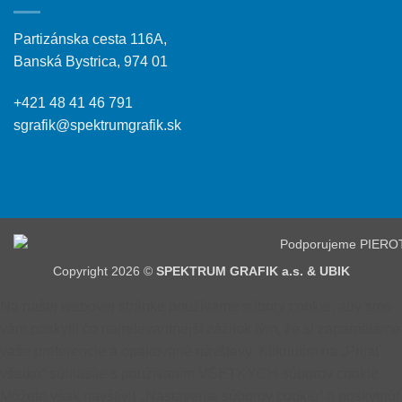
Partizánska cesta 116A,
Banská Bystrica, 974 01
+421 48 41 46 791
sgrafik@spektrumgrafik.sk
Copyright 2026 ©
SPEKTRUM GRAFIK a.s. & UBIK
Na našej webovej stránke používame súbory cookie, aby sme
vám poskytli čo najrelevantnejší zážitok tým, že si zapamätáme
vaše preferencie a opakované návštevy. Kliknutím na „Prijať
všetko“ súhlasíte s používaním VŠETKÝCH súborov cookie.
Môžete však navštíviť „Nastavenia súborov cookie“ a poskytnúť