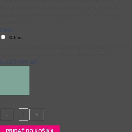
Advertisement cookies are used to provide visitors with
relevant ads and marketing campaigns. These cookies track
visitors across websites and collect information to provide
customized ads.
Others
Others
Other uncategorized cookies are those that are being analyzed
and have not been classified into a category as yet.
ULOŽIŤ A PRIJAŤ
Na sklade
množstvo
PRIDAŤ DO KOŠÍKA