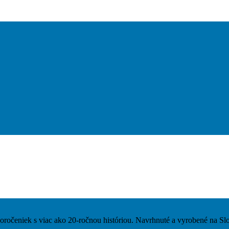
čeniek s viac ako 20-ročnou históriou. Navrhnuté a vyrobené na Sl