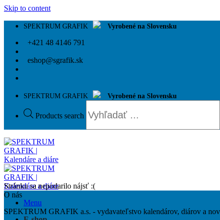
Skip to content
SPEKTRUM GRAFIK
Vyrobené na Slovensku
+421 48 4146 791
eshop@sgrafik.sk
SPEKTRUM GRAFIK
Vyrobené na Slovensku
Products search
Stránku sa nepodarilo nájsť :(
O nás
Menu
SPEKTRUM GRAFIK a.s. - vydavateľstvo kalendárov, diárov a novoro
E-shop