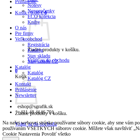
Prihlásenie
Notesy
Novoročenky
Košík /
0,00
€
0
ECO kolekcia
Knihy
O nás
Pre firmy
Veľkoobchod
Registrácia
Žiadne produkty v košíku.
Katalóg
Stav skladu
Vrátiť sa do obchodu
Stav skladu CZ
Katalóg
0
Katalóg
Košík
Katalóg CZ
Kontakt
Prihlásenie
Newsletter
eshop@sgrafik.sk
+421 48 4146 791
Žiadne produkty v košíku.
Na našej webovej stránke používame súbory cookie, aby sme vám posky
Vrátiť sa do obchodu
používaním VŠETKÝCH súborov cookie. Môžete však navštíviť „Nast
Cookie Nastavenia
Povoliť všetko