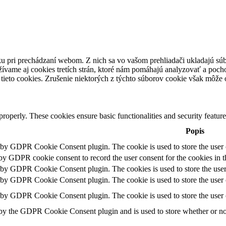
u pri prechádzaní webom. Z nich sa vo vašom prehliadači ukladajú súb
ívame aj cookies tretích strán, ktoré nám pomáhajú analyzovať a pocho
tieto cookies. Zrušenie niektorých z týchto súborov cookie však môže o
 properly. These cookies ensure basic functionalities and security featu
Popis
t by GDPR Cookie Consent plugin. The cookie is used to store the user c
 by GDPR cookie consent to record the user consent for the cookies in t
t by GDPR Cookie Consent plugin. The cookies is used to store the user
t by GDPR Cookie Consent plugin. The cookie is used to store the user c
t by GDPR Cookie Consent plugin. The cookie is used to store the user 
 by the GDPR Cookie Consent plugin and is used to store whether or not 