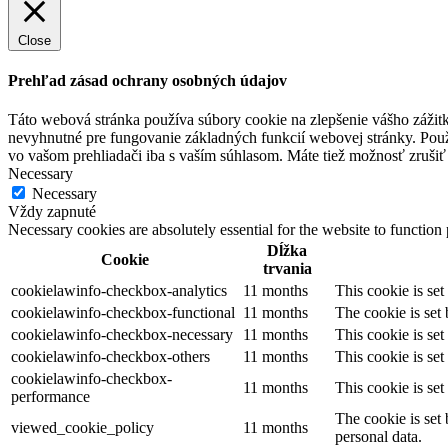
Close
Prehľad zásad ochrany osobných údajov
Táto webová stránka používa súbory cookie na zlepšenie vášho zážitk
nevyhnutné pre fungovanie základných funkcií webovej stránky. Použ
vo vašom prehliadači iba s vaším súhlasom. Máte tiež možnosť zrušiť 
Necessary
Necessary
Vždy zapnuté
Necessary cookies are absolutely essential for the website to function
Dĺžka
Cookie
trvania
cookielawinfo-checkbox-analytics
11 months
This cookie is se
cookielawinfo-checkbox-functional
11 months
The cookie is set
cookielawinfo-checkbox-necessary
11 months
This cookie is se
cookielawinfo-checkbox-others
11 months
This cookie is se
cookielawinfo-checkbox-
11 months
This cookie is se
performance
The cookie is set
viewed_cookie_policy
11 months
personal data.